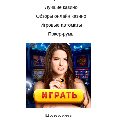
Лучшие казино
Обзоры онлайн казино
Игровые автоматы
Покер-румы
Новости