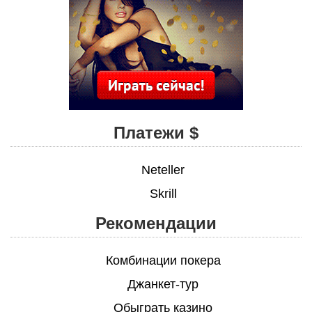
Платежи $
Neteller
Skrill
Рекомендации
Комбинации покера
Джанкет-тур
Обыграть казино