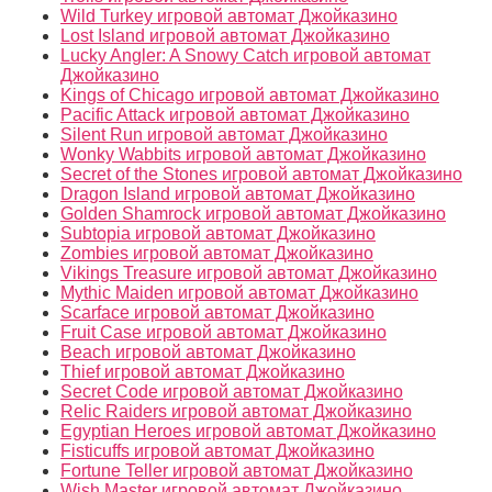
Wild Turkey игровой автомат Джойказино
Lost Island игровой автомат Джойказино
Lucky Angler: A Snowy Catch игровой автомат
Джойказино
Kings of Chicago игровой автомат Джойказино
Pacific Attack игровой автомат Джойказино
Silent Run игровой автомат Джойказино
Wonky Wabbits игровой автомат Джойказино
Secret of the Stones игровой автомат Джойказино
Dragon Island игровой автомат Джойказино
Golden Shamrock игровой автомат Джойказино
Subtopia игровой автомат Джойказино
Zombies игровой автомат Джойказино
Vikings Treasure игровой автомат Джойказино
Mythic Maiden игровой автомат Джойказино
Scarface игровой автомат Джойказино
Fruit Case игровой автомат Джойказино
Beach игровой автомат Джойказино
Thief игровой автомат Джойказино
Secret Code игровой автомат Джойказино
Relic Raiders игровой автомат Джойказино
Egyptian Heroes игровой автомат Джойказино
Fisticuffs игровой автомат Джойказино
Fortune Teller игровой автомат Джойказино
Wish Master игровой автомат Джойказино