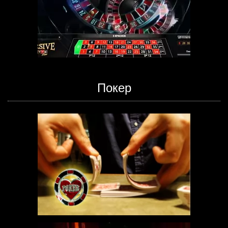
Покер