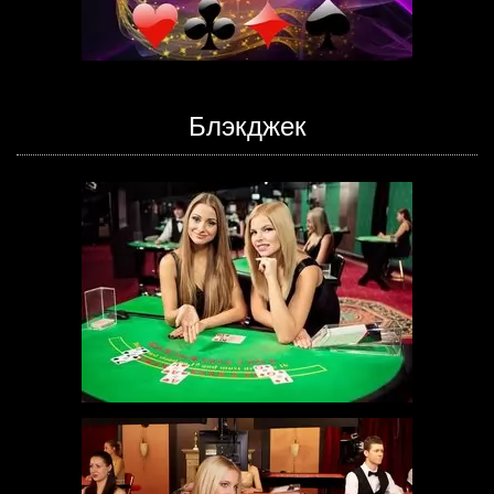
Блэкджек