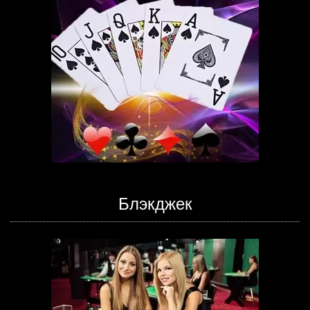
Блэкджек