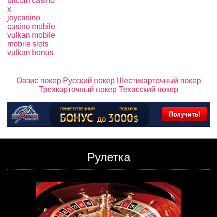
bitcoin casino
x
joycasino
casino mobile
vulkan mobile
mobile slots
vulkan bonus
Оазис покер
Русский покер
Шестикарточный покер
Трехкарточный покер
Техасский покер
Рулетка