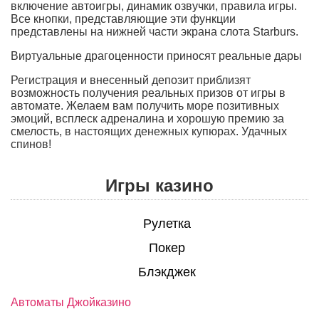
включение автоигры, динамик озвучки, правила игры.
Все кнопки, представляющие эти функции
представлены на нижней части экрана слота Starburs.
Виртуальные драгоценности приносят реальные дары
Регистрация и внесенный депозит приблизят
возможность получения реальных призов от игры в
автомате. Желаем вам получить море позитивных
эмоций, всплеск адреналина и хорошую премию за
смелость, в настоящих денежных купюрах. Удачных
спинов!
Игры казино
Рулетка
Покер
Блэкджек
Автоматы Джойказино