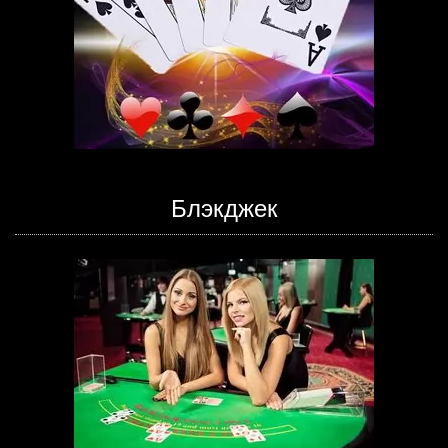
Блэкджек