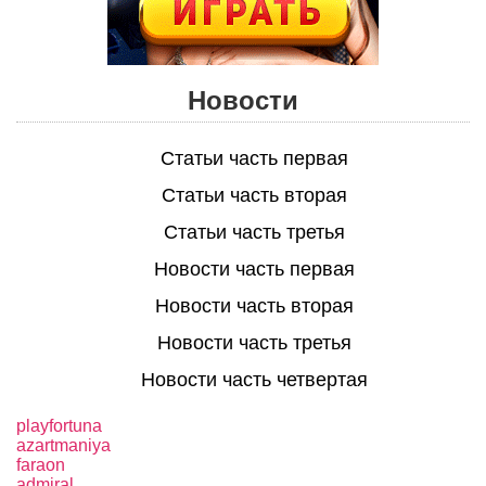
Новости
Статьи часть первая
Статьи часть вторая
Статьи часть третья
Новости часть первая
Новости часть вторая
Новости часть третья
Новости часть четвертая
playfortuna
azartmaniya
faraon
admiral