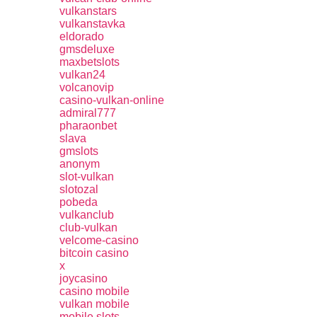
vulkanstars
vulkanstavka
eldorado
gmsdeluxe
maxbetslots
vulkan24
volcanovip
casino-vulkan-online
admiral777
pharaonbet
slava
gmslots
anonym
slot-vulkan
slotozal
pobeda
vulkanclub
club-vulkan
velcome-casino
bitcoin casino
x
joycasino
casino mobile
vulkan mobile
mobile slots