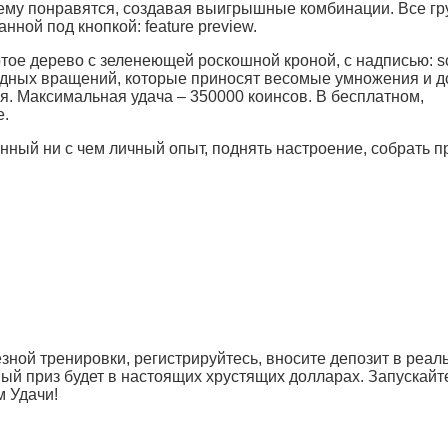
 ему понравятся, создавая выигрышные комбинации. Все г
ной под кнопкой: feature preview.
тое дерево с зеленеющей роскошной кроной, с надписью: sca
одных вращений, которые приносят весомые умножения и д
ся. Максимальная удача – 350000 коинсов. В бесплатном,
е.
ный ни с чем личный опыт, поднять настроение, собрать пр
зной тренировки, регистрируйтесь, вносите депозит в реал
ый приз будет в настоящих хрустящих долларах. Запускайт
м Удачи!