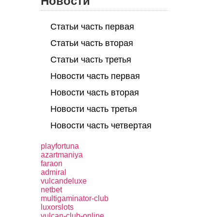
Новости
Статьи часть первая
Статьи часть вторая
Статьи часть третья
Новости часть первая
Новости часть вторая
Новости часть третья
Новости часть четвертая
playfortuna
azartmaniya
faraon
admiral
vulcandeluxe
netbet
multigaminator-club
luxorslots
vulcan-club-online