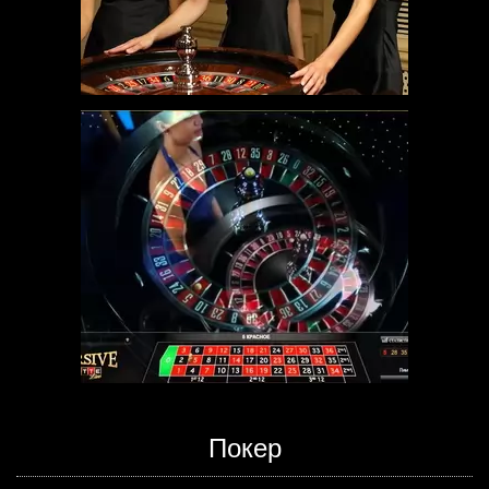
Покер